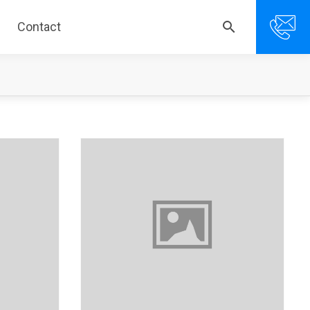
search
Contact
search